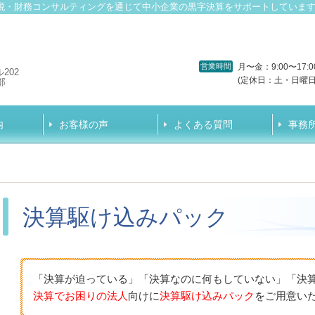
税・財務コンサルティングを通じて中小企業の黒字決算をサポートしていま
営業時間
月〜金：9:00〜17:0
202
(定休日：土・日曜日
部
内
お客様の声
よくある質問
事務
決算駆け込みパック
「決算が迫っている」「決算なのに何もしていない」「決
決算でお困りの法人
向けに
決算駆け込みパック
をご用意い